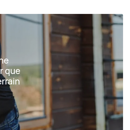
une
r que
rrain