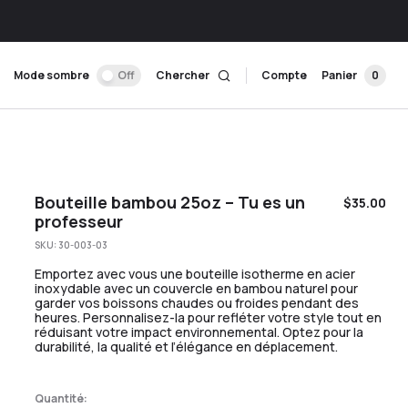
Mode sombre
Off
Chercher
Compte
Panier
0
Bouteille bambou 25oz – Tu es un
$
35.00
professeur
SKU:
30-003-03
Emportez avec vous une bouteille isotherme en acier
inoxydable avec un couvercle en bambou naturel pour
garder vos boissons chaudes ou froides pendant des
heures. Personnalisez-la pour refléter votre style tout en
réduisant votre impact environnemental. Optez pour la
durabilité, la qualité et l’élégance en déplacement.