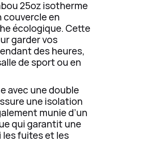
mbou 25oz isotherme
n couvercle en
he écologique. Cette
ur garder vos
pendant des heures,
salle de sport ou en
ue avec une double
assure une isolation
également munie d’un
e qui garantit une
 les fuites et les