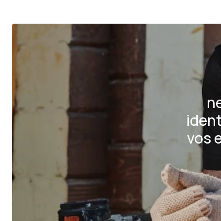
ne
ident
vos 