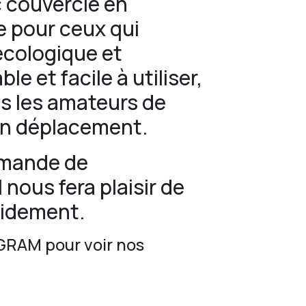
c couvercle en
e pour ceux qui
écologique et
le et facile à utiliser,
us les amateurs de
en déplacement.
emande de
l nous fera plaisir de
pidement.
GRAM
pour voir nos