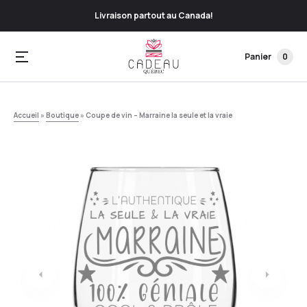
Livraison partout au Canada!
Panier
0
Accueil
»
Boutique
»
Coupe de vin – Marraine la seule et la vraie