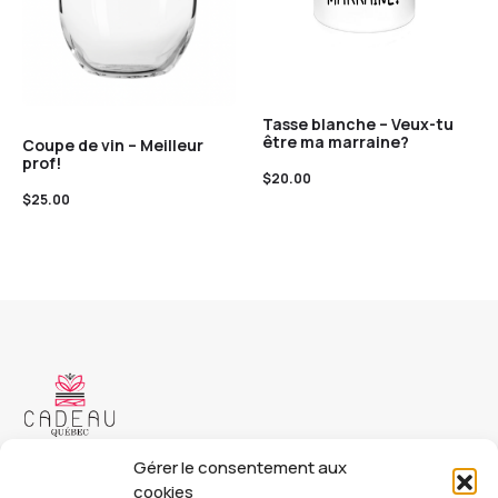
Tasse blanche – Veux-tu
être ma marraine?
Coupe de vin – Meilleur
prof!
$
20.00
$
25.00
Copyright © 2023 Cadeau Québec. Tous droits réservés.
Gérer le consentement aux
cookies