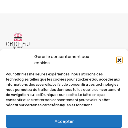
Gérer le consentement aux
Copyright © 2023 Cadeau Québec. Tous droits réservés.
cookies
Cadeauquebec.ca
Pour offrir les meilleures expériences, nous utilisons des
info@cadeauquebec.ca
technologies telles que les cookies pour stocker et/ou accéder aux
informations des appareils. Le fait de consentir à ces technologies
nous permettra de traiter des données telles que le comportement
de navigation ou les ID uniques sur ce site. Le fait de ne pas
Nos catalogues
FAQ
consentir ou de retirer son consentement peut avoir un effet
négatif sur certaines caractéristiques et fonctions.
À Propos
Mon compte
Accepter
Contact
Politique de cookies (CA)