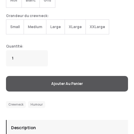
Noir
Blanc
Gris
Grandeur du crewneck:
Small
Medium
Large
XLarge
XXLarge
Ajouter Au Panier
Crewneck
Humour
Description