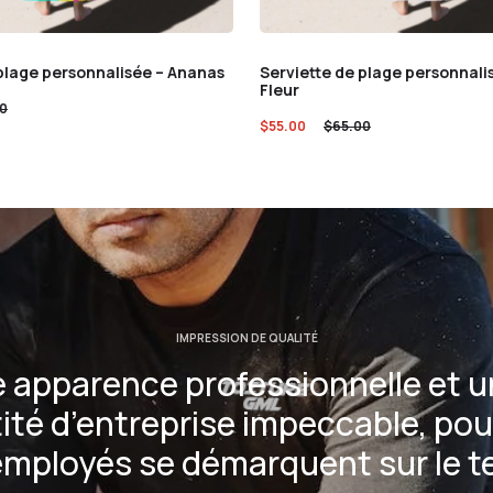
 plage personnalisée – Ananas
Serviette de plage personnali
Fleur
0
$
55.00
$
65.00
IMPRESSION DE QUALITÉ
 apparence professionnelle et 
ité d’entreprise impeccable, pou
employés se démarquent sur le te