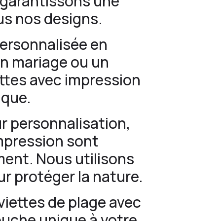
 garantissons une
us nos designs.
personnalisée en
un mariage ou un
ttes avec impression
ique.
ur personnalisation,
impression sont
ent. Nous utilisons
r protéger la nature.
viettes de plage avec
ouche unique à votre