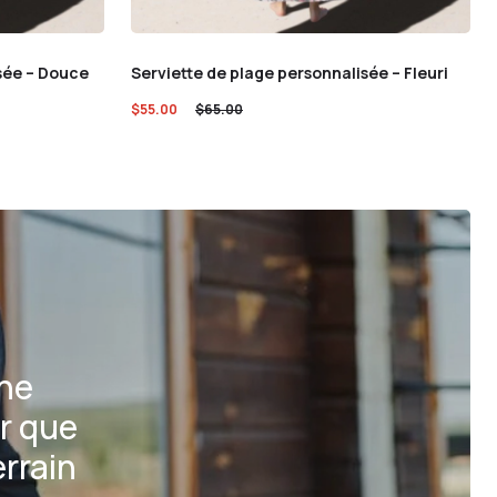
sée – Douce
Serviette de plage personnalisée – Fleuri
$
55.00
$
65.00
une
r que
rrain