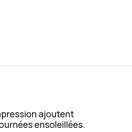
mpression ajoutent
ournées ensoleillées.