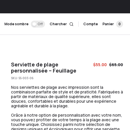
Mode sombre
Off
Chercher
Compte
Panier
0
Serviette de plage
$
55.00
$
65.00
personnalisée – Feuillage
SKU:
55-003-06
Nos serviettes de plage avec impression sont la
combinaison parfaite de style et de praticité. Fabriquées à
partir de matériaux de qualité supérieure, elles sont
douces, confortables et durables pour une expérience
agréable et durable à la plage.
Grâce à notre option de personnalisation avec votre nom,
vous pouvez profiter de votre temps à la plage avec une
touche unique. Choisissez parmi notre sélection de
designs uniques et écologiques pour offrir une serviette