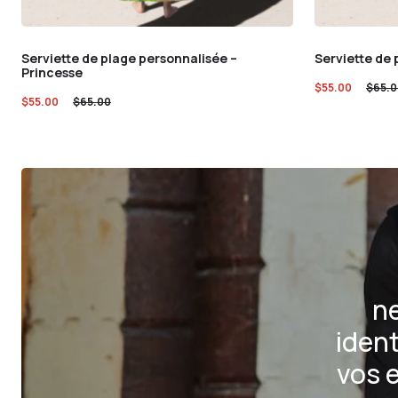
Serviette de plage personnalisée –
Serviette de
Princesse
$
55.00
$
65.0
$
55.00
$
65.00
ne
ident
vos 