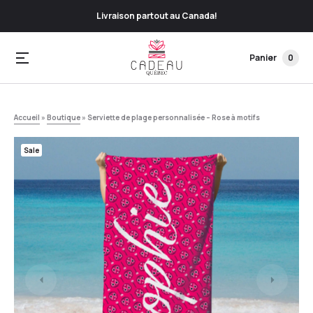
Livraison partout au Canada!
Panier
0
Accueil
»
Boutique
»
Serviette de plage personnalisée – Rose à motifs
Sale