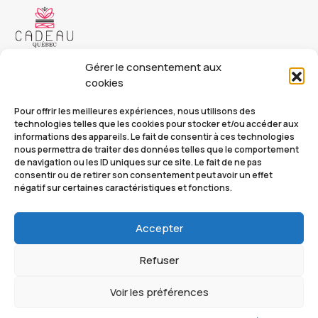
Copyright © 2023 Cadeau Québec. Tous droits réservés.
Gérer le consentement aux
cookies
Cadeauquebec.ca
Pour offrir les meilleures expériences, nous utilisons des
info@cadeauquebec.ca
technologies telles que les cookies pour stocker et/ou accéder aux
informations des appareils. Le fait de consentir à ces technologies
nous permettra de traiter des données telles que le comportement
de navigation ou les ID uniques sur ce site. Le fait de ne pas
Nos catalogues
FAQ
consentir ou de retirer son consentement peut avoir un effet
négatif sur certaines caractéristiques et fonctions.
À Propos
Mon compte
Accepter
Contact
Politique de cookies (CA)
Refuser
Politique de
confidentialité
Voir les préférences