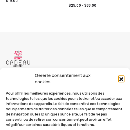
$
19.00
$
25.00
–
$
33.00
Copyright © 2023 Cadeau Québec. Tous droits réservés.
Gérer le consentement aux
cookies
Cadeauquebec.ca
Pour offrir les meilleures expériences, nous utilisons des
info@cadeauquebec.ca
technologies telles que les cookies pour stocker et/ou accéder aux
informations des appareils. Le fait de consentir à ces technologies
nous permettra de traiter des données telles que le comportement
de navigation ou les ID uniques sur ce site. Le fait de ne pas
Nos catalogues
FAQ
consentir ou de retirer son consentement peut avoir un effet
négatif sur certaines caractéristiques et fonctions.