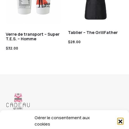
Tablier – The GrillFather
Verre de transport – Super
T.E.S. – Homme
$
28.00
$
32.00
Copyright © 2023 Cadeau Québec. Tous droits réservés.
Gérer le consentement aux
cookies
Cadeauquebec.ca