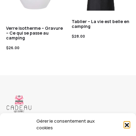
Tablier – La vie est belle en
camping
Verre isotherme – Gravure
– Ce qui se passe au
$
28.00
camping
$
26.00
Copyright © 2023 Cadeau Québec. Tous droits réservés.
Gérer le consentement aux
cookies
Cadeauquebec.ca