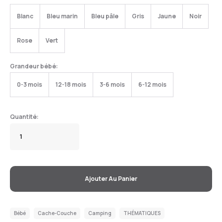
Blanc
Bleu marin
Bleu pâle
Gris
Jaune
Noir
Rose
Vert
Grandeur bébé:
0-3 mois
12-18 mois
3-6 mois
6-12 mois
Ajouter Au Panier
Bébé
Cache-Couche
Camping
THÉMATIQUES