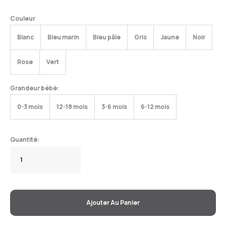
Couleur
Blanc
Bleu marin
Bleu pâle
Gris
Jaune
Noir
Rose
Vert
Grandeur bébé:
0-3 mois
12-18 mois
3-6 mois
6-12 mois
Ajouter Au Panier