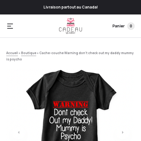
Livraison partout au Canada!
Panier
0
Accueil
»
Boutique
»
Cache-couche Warning don’t check out my daddy mummy
is psycho