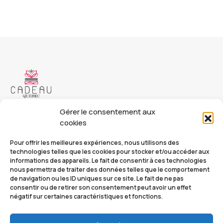
Copyright © 2023 Cadeau Québec. Tous droits réservés.
Gérer le consentement aux
cookies
Cadeauquebec.ca
Pour offrir les meilleures expériences, nous utilisons des
info@cadeauquebec.ca
technologies telles que les cookies pour stocker et/ou accéder aux
informations des appareils. Le fait de consentir à ces technologies
nous permettra de traiter des données telles que le comportement
de navigation ou les ID uniques sur ce site. Le fait de ne pas
Nos catalogues
FAQ
consentir ou de retirer son consentement peut avoir un effet
négatif sur certaines caractéristiques et fonctions.
À Propos
Mon compte