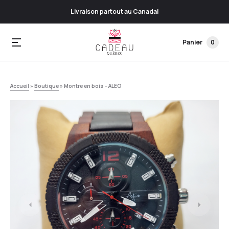
Livraison partout au Canada!
Panier
0
Accueil
»
Boutique
»
Montre en bois – ALEO