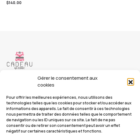
$
140.00
Gérer le consentement aux
Copyright © 2023 Cadeau Québec. Tous droits réservés.
cookies
Cadeauquebec.ca
Pour offrir les meilleures expériences, nous utilisons des
info@cadeauquebec.ca
technologies telles que les cookies pour stocker et/ou accéder aux
informations des appareils. Le fait de consentir à ces technologies
nous permettra de traiter des données telles que le comportement
de navigation ou les ID uniques sur ce site. Le fait de ne pas
Nos catalogues
FAQ
consentir ou de retirer son consentement peut avoir un effet
négatif sur certaines caractéristiques et fonctions.
À Propos
Mon compte