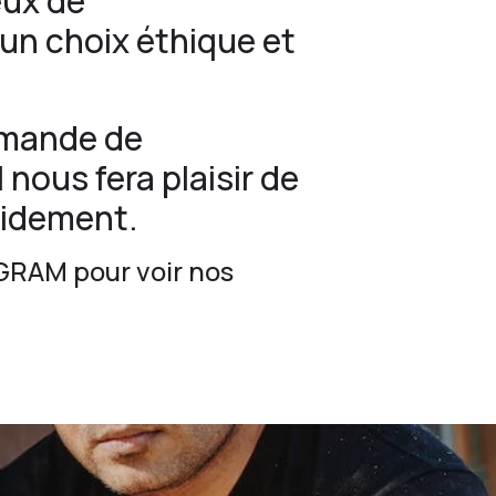
eux de
 un choix éthique et
emande de
l nous fera plaisir de
pidement.
GRAM
pour voir nos