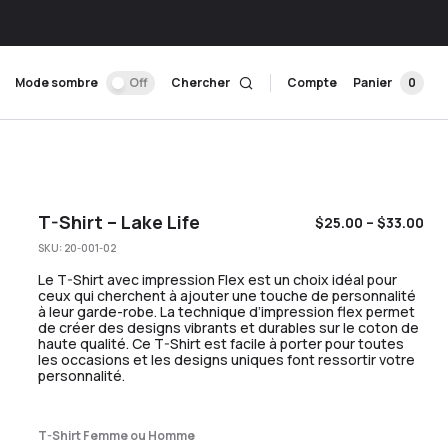
Mode sombre
Off
Chercher
Compte
Panier
0
T-Shirt – Lake Life
$
25.00
–
$
33.00
SKU:
20-001-02
Le T-Shirt avec impression Flex est un choix idéal pour
ceux qui cherchent à ajouter une touche de personnalité
à leur garde-robe. La technique d’impression flex permet
de créer des designs vibrants et durables sur le coton de
haute qualité. Ce T-Shirt est facile à porter pour toutes
les occasions et les designs uniques font ressortir votre
personnalité.
T-Shirt Femme ou Homme