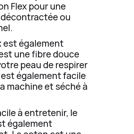
ion Flex pour une
e décontractée ou
el.
ex est également
 est une fibre douce
votre peau de respirer
t est également facile
à la machine et séché à
cile à entretenir, le
est également