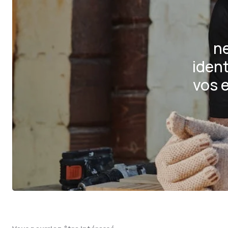
ne
ident
vos 