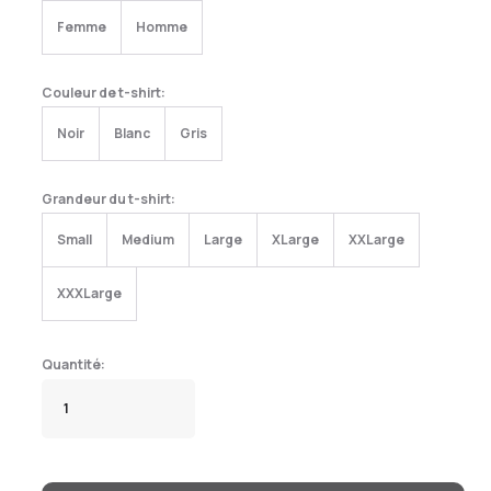
Femme
Homme
Couleur de t-shirt:
Noir
Blanc
Gris
Grandeur du t-shirt:
Small
Medium
Large
XLarge
XXLarge
XXXLarge